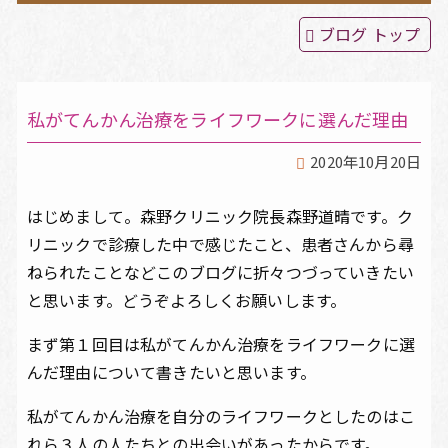
ブログ トップ
てんかん治療
頭痛・めまい・睡眠障害
私がてんかん治療をライフワークに選んだ理由
2020年10月20日
よくある質問
はじめまして。森野クリニック院長森野道晴です。ク
院長ブログ
リニックで診療した中で感じたこと、患者さんから尋
ねられたことなどこのブログに折々つづっていきたい
アクセス
と思います。どうぞよろしくお願いします。
まず第１回目は私がてんかん治療をライフワークに選
んだ理由について書きたいと思います。
私がてんかん治療を自分のライフワークとしたのはこ
れら３人の人たちとの出会いがあったからです。