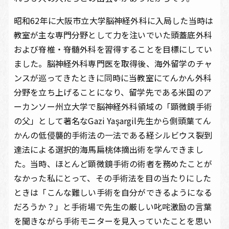
昭和62年に大阪市立大学脳神経外科に入局した当時は
教室が主な専門分野として力を注いでいた頭蓋底外科
および脊椎・脊髄外科を習得することを目標にしてい
ました。脳神経外科専門医を取得後、海外留学のチャ
ンスが巡ってきたときに同時に当教室にてんかん外科
分野を立ち上げることになり、留学先である米国のア
ーカンソー州立大学で脳神経外科領域の「顕微鏡手術
の父」として著名なGazi Yaşargil先生から側頭葉てん
かんの低侵襲的手術法の一法である経シルビウス裂到
達法による選択的海馬扁桃体摘出術を学んできまし
た。当時、ほとんど顕微鏡手術の術者を務めたことが
なかった私にとって、その手術法を目の当たりにした
ときは「こんな難しい手術を自分ができるようになる
だろうか？」と手術場で先生の厳しい叱咤激励の言葉
を聞きながら手術モニターを見入っていたことを思い