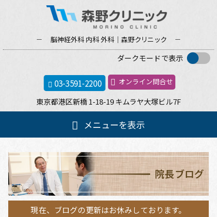
脳神経外科 内科 外科｜森野
クリニック
ダークモードで表示
オンライン問合せ
03-3591-2200
東京都港区新橋
1-18-19
キムラヤ大塚ビル
7F
メ
メニューを表示
イ
ン
ホーム
メ
ニ
院長ブログ
ュ
クリニック案内
ー
現在、ブログの更新はお休みしております。
院長紹介