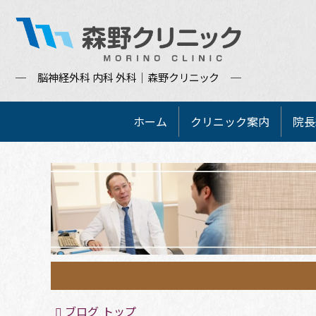
脳神経外科 内科 外科｜森野
クリニック
メ
ホーム
クリニック案内
院長
イ
ン
メ
ニ
ュ
ー
ブログ トップ