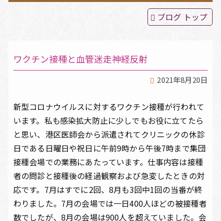
ブログ トップ
てんかん治療
頭痛・めまい・睡眠障害
ワクチン接種と血管迷走神経反射
2021年8月20日
よくある質問
新型コロナウイルスに対するワクチン接種が行われて
院長ブログ
います。私も感染拡大防止に少しでもお役に立てたら
と思い、港区医師会から派遣されてクリニックの休診
アクセス
日である日曜日や祝日に午前9時から午後7時まで集団
接種会場での業務にあたっています。仕事内容は接種
者の問診と接種後の経過観察および急変したときの対
応です。7月はすでに2回、8月も3回中1回の当番が終
わりました。7月の会場では一日400人ほどの被接種者
数でしたが、8月の会場は900人を超えていました。会