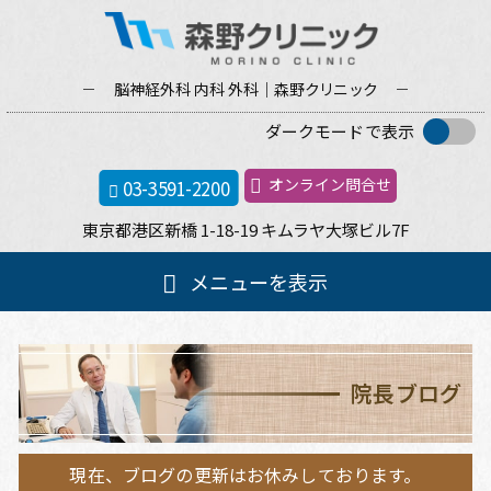
脳神経外科 内科 外科｜森野
クリニック
ダークモードで表示
オンライン問合せ
03-3591-2200
東京都港区新橋
1-18-19
キムラヤ大塚ビル
7F
メ
メニューを表示
イ
ン
ホーム
メ
ニ
院長ブログ
ュ
クリニック案内
ー
現在、ブログの更新はお休みしております。
院長紹介