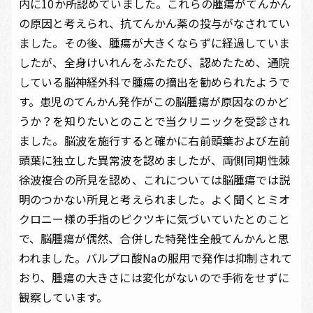
内に10か所認めていました。これらの腫瘍がてんかん
の原因と考えられ、抗てんかん薬の投与がなされてい
ました。その後、腫瘍が大きくならずに経過していま
したが、全身けいれんをふたたび、認めたため、通院
している脳神経外科で腫瘍の摘出を勧められたようで
す。患児のてんかん発作がこの脳腫瘍が原因なのかど
うか？を知りたいとのことで当クリニックを受診され
ました。脳波を施行すると確かに右前頭葉および左前
頭葉に独立した異常波を認めましたが、両側同期性棘
徐波複合の所見を認め、これについては脳腫瘍では説
明のつかない所見と考えられました。よく聞くとミオ
クロニー様の手指のピクツキに気づいていたとのこと
で、脳腫瘍が偶然、合併した特発性全般てんかんと思
われました。バルプロ酸Naの服用で発作は抑制されて
おり、腫瘍の大きさには変化がないので手術をせずに
観察しています。