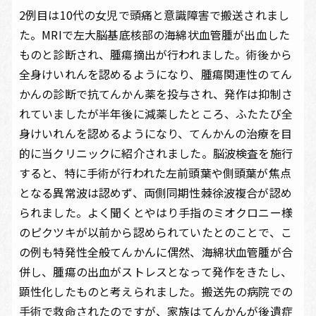
2例目は10代の女児で頭痛と意識障害で搬送されまし
た。MRIで左大脳基底核部の海綿状血管腫が出血した
ものと診断され、腫瘍摘出が行われました。術後から
全身けいれんを認めるようになり、腫瘍関連性のてん
かんの診断で抗てんかん薬を投与され、発作は抑制さ
れていましたが半年後に減薬したところ、ふたたび全
身けいれんを認めるようになり、てんかんの治療を目
的に当クリニックに紹介されました。脳波検査を施行
すると、特に手術が行われた左前頭葉や側頭葉が焦点
となる異常波は認めず、両側同期性棘徐波複合が認め
られました。よく聞くとやはり手指のミオクロニー様
のピクツキが以前から認められていたとのことで、こ
の例も特発性全般てんかんに偶然、海綿状血管腫が合
併し、腫瘍の出血がストレスとなって発作をきたし、
顕性化したものと考えられました。搬送先の病院での
手術で救命されたのですが、家族はてんかんが後遺症