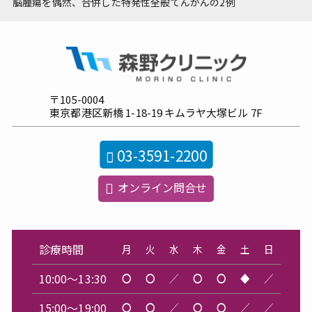
脳腫瘍を偶然、合併した特発性全般てんかんの2例
〒105-0004
東京都港区新橋
1-18-19
キムラヤ大塚ビル
7F
03-3591-2200
オンライン問合せ
診療時間
月
火
水
木
金
土
日
10:00～13:30
〇
〇
／
〇
〇
◆
／
15:00～19:00
〇
〇
／
〇
〇
／
／