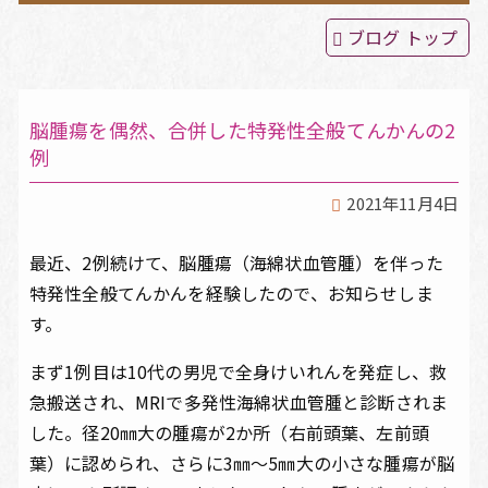
ブログ トップ
てんかん治療
頭痛・めまい・睡眠障害
脳腫瘍を偶然、合併した特発性全般てんかんの2
例
よくある質問
2021年11月4日
院長ブログ
最近、2例続けて、脳腫瘍（海綿状血管腫）を伴った
特発性全般てんかんを経験したので、お知らせしま
アクセス
す。
まず1例目は10代の男児で全身けいれんを発症し、救
急搬送され、MRIで多発性海綿状血管腫と診断されま
した。径20㎜大の腫瘍が2か所（右前頭葉、左前頭
葉）に認められ、さらに3㎜～5㎜大の小さな腫瘍が脳