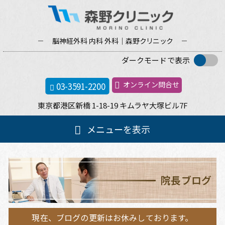
脳神経外科 内科 外科｜森野
クリニック
ダークモードで表示
オンライン問合せ
03-3591-2200
東京都港区新橋
1-18-19
キムラヤ大塚ビル
7F
メ
メニューを表示
イ
ン
ホーム
メ
ニ
院長ブログ
ュ
クリニック案内
ー
現在、ブログの更新はお休みしております。
院長紹介