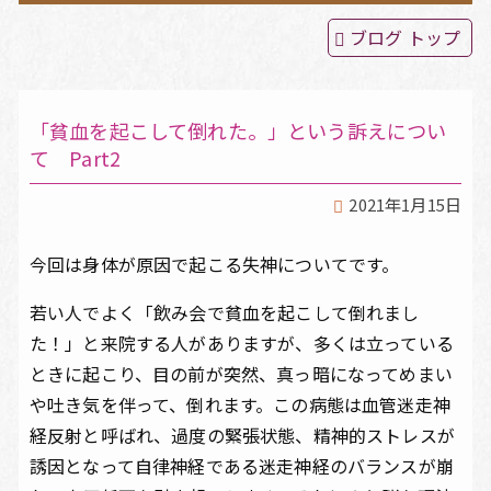
ブログ トップ
てんかん治療
頭痛・めまい・睡眠障害
「貧血を起こして倒れた。」という訴えについ
て Part2
よくある質問
2021年1月15日
院長ブログ
今回は身体が原因で起こる失神についてです。
若い人でよく「飲み会で貧血を起こして倒れまし
アクセス
た！」と来院する人がありますが、多くは立っている
ときに起こり、目の前が突然、真っ暗になってめまい
や吐き気を伴って、倒れます。この病態は血管迷走神
経反射と呼ばれ、過度の緊張状態、精神的ストレスが
誘因となって自律神経である迷走神経のバランスが崩