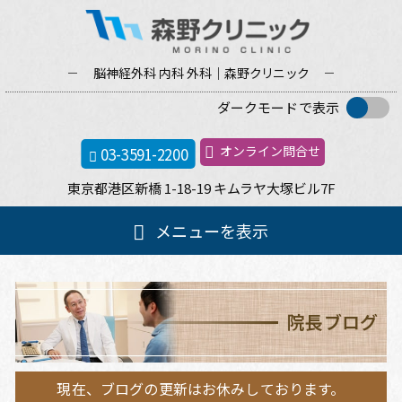
脳神経外科 内科 外科｜森野
クリニック
ダークモードで表示
オンライン問合せ
03-3591-2200
東京都港区新橋
1-18-19
キムラヤ大塚ビル
7F
メ
メニューを表示
イ
ン
ホーム
メ
ニ
院長ブログ
ュ
クリニック案内
ー
現在、ブログの更新はお休みしております。
院長紹介