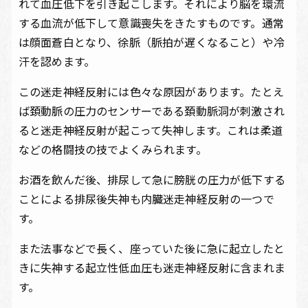
れて血圧低下を引き起こします。それにより脳を環流
する血流が低下して意識喪失をきたすものです。通常
は顔面蒼白となり、徐脈（脈拍が遅くなること）や冷
汗を認めます。
この迷走神経反射には色々な原因があります。たとえ
ば頚動脈の圧力のセンサーである頚動脈洞が刺激され
ると迷走神経反射が起こって失神します。これは柔道
などの格闘技の技でよくみられます。
お酒を飲んだ後、排尿して急に膀胱の圧力が低下する
ことによる排尿後失神も内臓迷走神経反射の一つで
す。
また法事などで長く、座っていた後に急に起立したと
きに失神する起立性低血圧も迷走神経反射に含まれま
す。