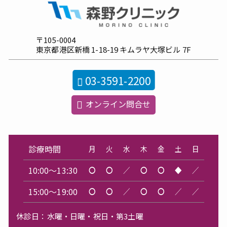
〒105-0004
東京都港区新橋
1-18-19
キムラヤ大塚ビル
7F
03-3591-2200
オンライン問合せ
診療時間
月
火
水
木
金
土
日
10:00～13:30
〇
〇
／
〇
〇
◆
／
15:00～19:00
〇
〇
／
〇
〇
／
／
休診日：
水曜・日曜・祝日・第3土曜